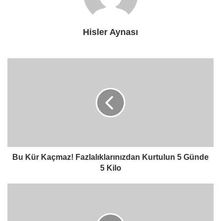
Hisler Aynası
Bu
Kür
Kaçmaz!
Fazlalıklarınızdan
Kurtulun
5
Günde
5
Kilo
Bu Kür Kaçmaz! Fazlalıklarınızdan Kurtulun 5 Günde
5 Kilo
MUTFAKTAKİ
ÇÖP
KOVASINA
PAMUK