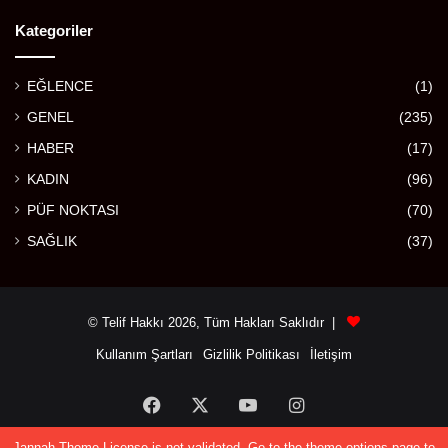
Kategoriler
EĞLENCE
(1)
GENEL
(235)
HABER
(17)
KADIN
(96)
PÜF NOKTASI
(70)
SAĞLIK
(37)
© Telif Hakkı 2026, Tüm Hakları Saklıdır |
Kullanım Şartları
Gizlilik Politikası
İletişim
Facebook
X
YouTube
Instagram
Jannah Theme
License is not validated, Go to the theme options page to