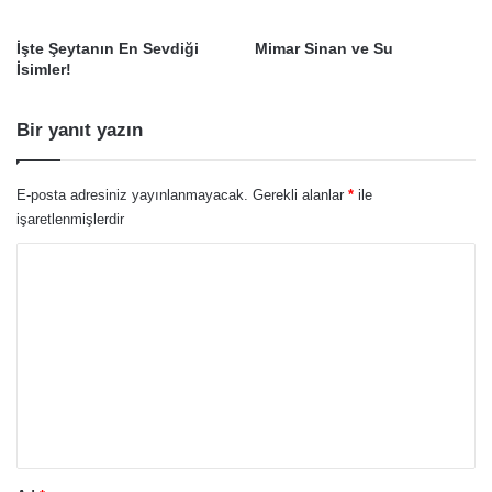
İşte Şeytanın En Sevdiği
Mimar Sinan ve Su
İsimler!
Bir yanıt yazın
E-posta adresiniz yayınlanmayacak.
Gerekli alanlar
*
ile
işaretlenmişlerdir
Y
o
r
u
m
*