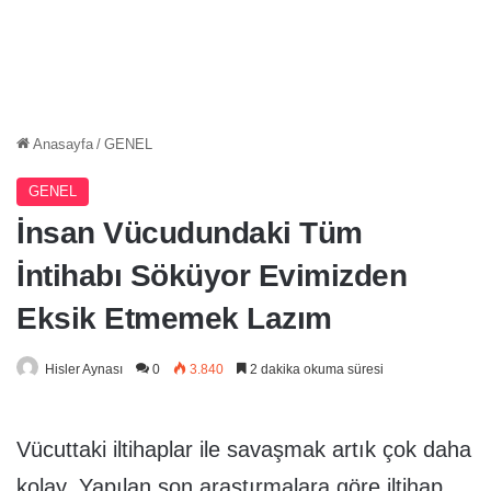
Anasayfa
/
GENEL
GENEL
İnsan Vücudundaki Tüm
İntihabı Söküyor Evimizden
Eksik Etmemek Lazım
Hisler Aynası
0
3.840
2 dakika okuma süresi
Vücuttaki iltihaplar ile savaşmak artık çok daha
kolay. Yapılan son araştırmalara göre iltihap