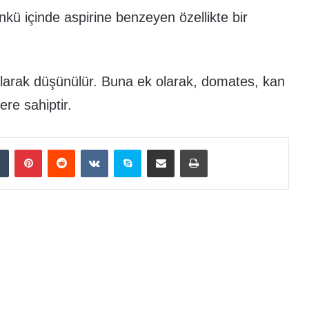
çünkü içinde aspirine benzeyen özellikte bir
 olarak düşünülür. Buna ek olarak, domates, kan
ere sahiptir.
dIn
Tumblr
Pinterest
Reddit
VKontakte
Skype
E-Posta ile paylaş
Yazdır