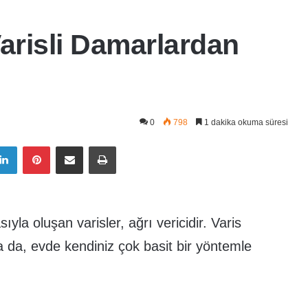
Varisli Damarlardan
0
798
1 dakika okuma süresi
LinkedIn
Pinterest
E-Posta ile paylaş
Yazdır
la oluşan varisler, ağrı vericidir. Varis
 da, evde kendiniz çok basit bir yöntemle