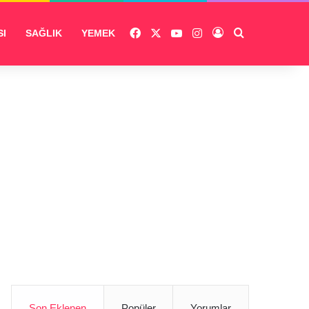
Facebook
X
YouTube
Instagram
Giriş Yap
Arama yap ...
SI
SAĞLIK
YEMEK
Son Eklenen
Popüler
Yorumlar