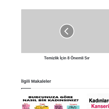
Temizlik
İçin
8
Önemli
Sır
Temizlik İçin 8 Önemli Sır
İlgili Makaleler