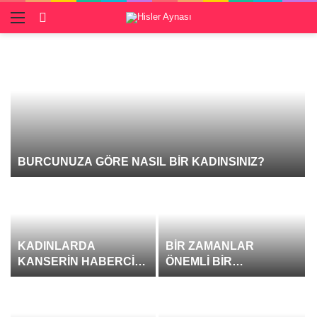
Menü
Giriş Yap
BURCUNUZA GÖRE NASIL BİR KADINSINIZ?
KADINLARDA
BİR ZAMANLAR
KANSERİN HABERCİSİ
ÖNEMLİ BİR
12 İŞARET
SANATÇIYDI, AŞKI
YÜZÜNDEN BU HALE
GELDİ