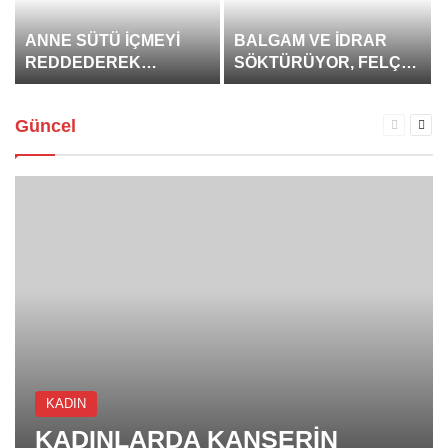
ANNE SÜTÜ İÇMEYİ
BALGAM VE İDRAR
REDDEDEREK
SÖKTÜRÜYOR, FELÇ
ANNESİNİN HAYATINI
RİSKİNİ AZALTIYOR,
KURTARAN
GUTU YENİYOR!
Güncel
Önceki
Sonr
KAHRAMAN BEBEK
sayfa
sayf
KADIN
KADINLARDA KANSERİN