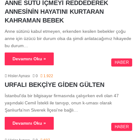
ANNE SÜTÜ İÇMEYİ REDDEDEREK
ANNESİNİN HAYATINI KURTARAN
KAHRAMAN BEBEK
Anne sütünü kabul etmeyen, erkenden kesilen bebekler çoğu
anne için üzücü bir durum olsa da şimdi anlatacağımız hikayede
bu durum…
Devamını Oku »
HABER
Hisler Aynası
0
1.922
URFALI BEKÇİYE GİDEN GÜLTEN
İstanbul’da bir bilgisayar firmasında çalışırken evli olan 47
yaşındaki Cemil İstekli ile tanışıp, onun k-uması olarak
Şanlıurfa’nın Siverek İlçesi’ne bağlı…
Devamını Oku »
HABER