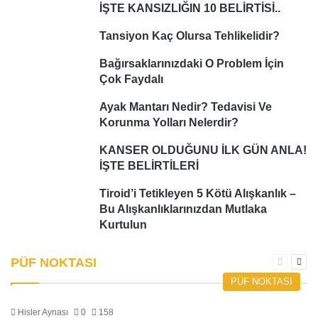
İŞTE KANSIZLIĞIN 10 BELİRTİSİ..
Tansiyon Kaç Olursa Tehlikelidir?
Bağırsaklarınızdaki O Problem İçin
Çok Faydalı
Ayak Mantarı Nedir? Tedavisi Ve
Korunma Yolları Nelerdir?
KANSER OLDUĞUNU İLK GÜN ANLA!
İŞTE BELİRTİLERİ
Tiroid’i Tetikleyen 5 Kötü Alışkanlık –
Bu Alışkanlıklarınızdan Mutlaka
Kurtulun
PÜF NOKTASI
Önceki
Sonr
sayfa
sayf
PÜF NOKTASI
Hisler Aynası
0
158