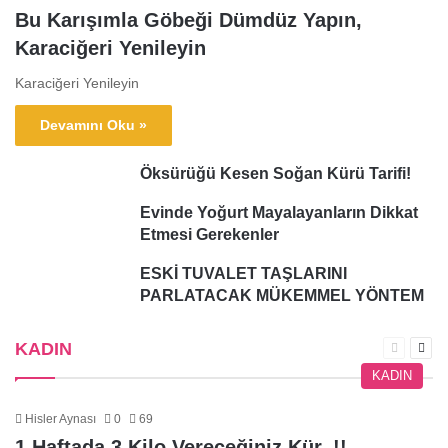
Bu Karışımla Göbeği Dümdüz Yapın,
Karaciğeri Yenileyin
Karaciğeri Yenileyin
Devamını Oku »
Öksürüğü Kesen Soğan Kürü Tarifi!
Evinde Yoğurt Mayalayanların Dikkat
Etmesi Gerekenler
ESKİ TUVALET TAŞLARINI
PARLATACAK MÜKEMMEL YÖNTEM
KADIN
Önceki
Sonr
sayfa
sayf
KADIN
Hisler Aynası
0
69
1 Haftada 3 Kilo Vereceğiniz Kür..!!