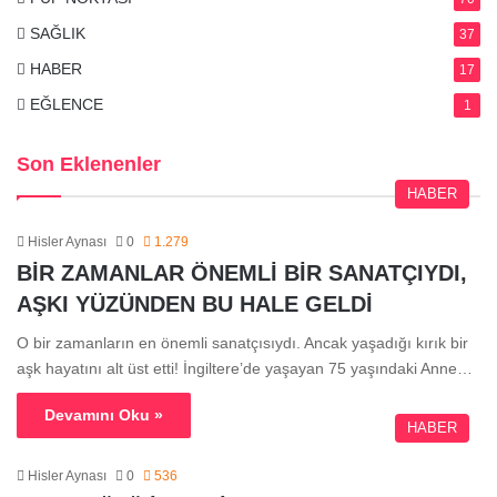
SAĞLIK
37
HABER
17
EĞLENCE
1
Son Eklenenler
HABER
Hisler Aynası
0
1.279
BİR ZAMANLAR ÖNEMLİ BİR SANATÇIYDI,
AŞKI YÜZÜNDEN BU HALE GELDİ
O bir zamanların en önemli sanatçısıydı. Ancak yaşadığı kırık bir
aşk hayatını alt üst etti! İngiltere’de yaşayan 75 yaşındaki Anne…
Devamını Oku »
HABER
Hisler Aynası
0
536