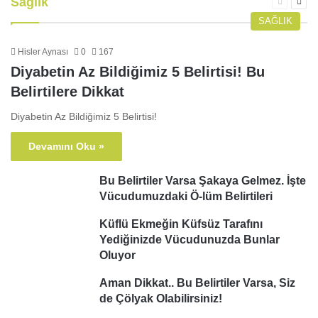
Sağlık
Önceki
Sonr
sayfa
sayf
SAĞLIK
Hisler Aynası
0
167
Diyabetin Az Bildiğimiz 5 Belirtisi! Bu
Belirtilere Dikkat
Diyabetin Az Bildiğimiz 5 Belirtisi!
Devamını Oku »
Bu Belirtiler Varsa Şakaya Gelmez. İşte
Vücudumuzdaki Ö-lüm Belirtileri
Küflü Ekmeğin Küfsüz Tarafını
Yediğinizde Vücudunuzda Bunlar
Oluyor
Aman Dikkat.. Bu Belirtiler Varsa, Siz
de Çölyak Olabilirsiniz!