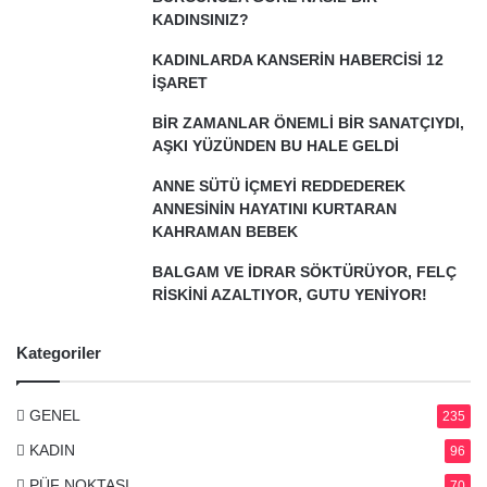
KADINSINIZ?
KADINLARDA KANSERİN HABERCİSİ 12
İŞARET
BİR ZAMANLAR ÖNEMLİ BİR SANATÇIYDI,
AŞKI YÜZÜNDEN BU HALE GELDİ
ANNE SÜTÜ İÇMEYİ REDDEDEREK
ANNESİNİN HAYATINI KURTARAN
KAHRAMAN BEBEK
BALGAM VE İDRAR SÖKTÜRÜYOR, FELÇ
RİSKİNİ AZALTIYOR, GUTU YENİYOR!
Kategoriler
GENEL
235
KADIN
96
PÜF NOKTASI
70