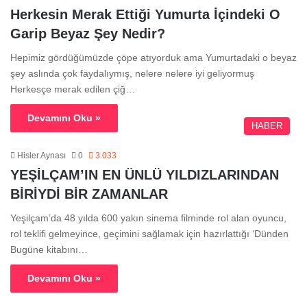
Herkesin Merak Ettiği Yumurta İçindeki O
Garip Beyaz Şey Nedir?
Hepimiz gördüğümüzde çöpe atıyorduk ama Yumurtadaki o beyaz
şey aslında çok faydalıymış, nelere nelere iyi geliyormuş
Herkesçe merak edilen çiğ…
Devamını Oku »
HABER
Hisler Aynası
0
3.033
YEŞİLÇAM’IN EN ÜNLÜ YILDIZLARINDAN
BİRİYDİ BİR ZAMANLAR
Yeşilçam’da 48 yılda 600 yakın sinema filminde rol alan oyuncu,
rol teklifi gelmeyince, geçimini sağlamak için hazırlattığı ‘Dünden
Bugüne kitabını…
Devamını Oku »