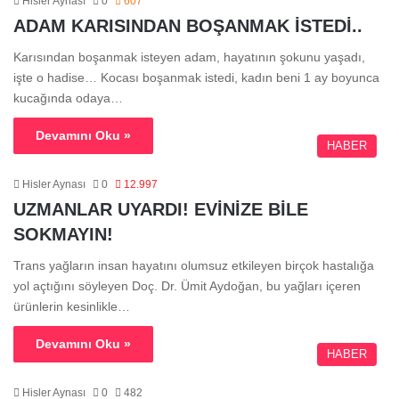
Hisler Aynası
0
607
ADAM KARISINDAN BOŞANMAK İSTEDİ..
Karısından boşanmak isteyen adam, hayatının şokunu yaşadı,
işte o hadise… Kocası boşanmak istedi, kadın beni 1 ay boyunca
kucağında odaya…
Devamını Oku »
HABER
Hisler Aynası
0
12.997
UZMANLAR UYARDI! EVİNİZE BİLE
SOKMAYIN!
Trans yağların insan hayatını olumsuz etkileyen birçok hastalığa
yol açtığını söyleyen Doç. Dr. Ümit Aydoğan, bu yağları içeren
ürünlerin kesinlikle…
Devamını Oku »
HABER
Hisler Aynası
0
482