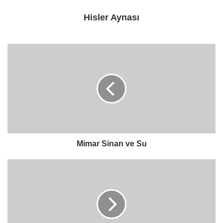
Hisler Aynası
Mimar
Sinan
ve
Su
Mimar Sinan ve Su
Vücudunuz
D
Vitamini
Eksikliğiniz
Olduğunu
Bu