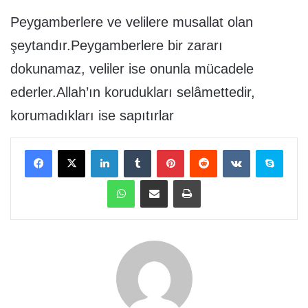
Peygamberlere ve velilere musallat olan
şeytandır.Peygamberlere bir zararı
dokunamaz, veliler ise onunla mücadele
ederler.Allah’ın korudukları selâmettedir,
korumadıkları ise sapıtırlar
Facebook
X
LinkedIn
Tumblr
Pinterest
Reddit
VKontakte
Skype
WhatsApp
E-Posta ile paylaş
Yazdır