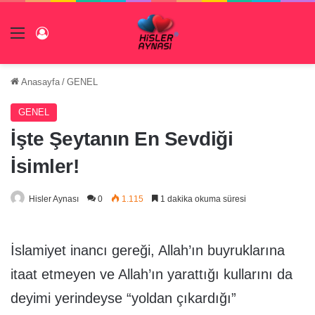
Menü
Giriş Yap
Anasayfa
/
GENEL
GENEL
İşte Şeytanın En Sevdiği
İsimler!
Hisler Aynası
0
1.115
1 dakika okuma süresi
İslamiyet inancı gereği, Allah’ın buyruklarına
itaat etmeyen ve Allah’ın yarattığı kullarını da
deyimi yerindeyse “yoldan çıkardığı”