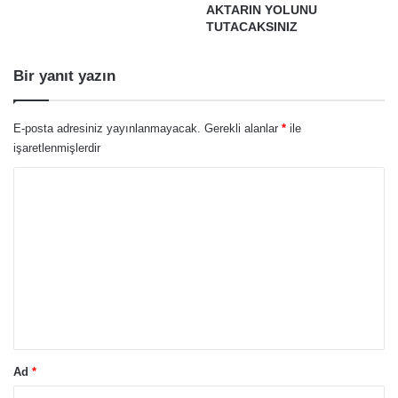
AKTARIN YOLUNU
TUTACAKSINIZ
Bir yanıt yazın
E-posta adresiniz yayınlanmayacak.
Gerekli alanlar
*
ile
işaretlenmişlerdir
Y
o
r
u
m
*
Ad
*