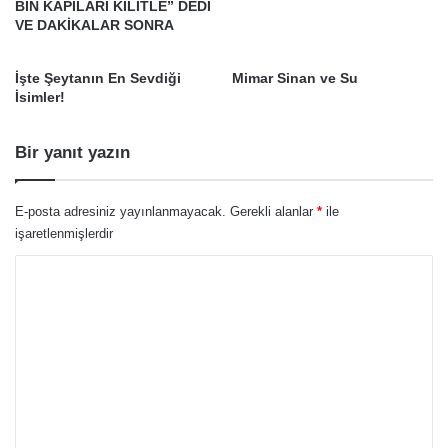
BİN KAPILARI KİLİTLE” DEDİ
VE DAKİKALAR SONRA
İşte Şeytanın En Sevdiği
Mimar Sinan ve Su
İsimler!
Bir yanıt yazın
E-posta adresiniz yayınlanmayacak.
Gerekli alanlar
*
ile
işaretlenmişlerdir
Y
o
r
u
m
*