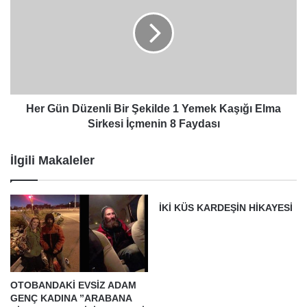
Düzenli
Bir
Şekilde
1
Yemek
Kaşığı
Elma
Sirkesi
Her Gün Düzenli Bir Şekilde 1 Yemek Kaşığı Elma
İçmenin
Sirkesi İçmenin 8 Faydası
8
Faydası
İlgili Makaleler
İKİ KÜS KARDEŞİN HİKAYESİ
OTOBANDAKİ EVSİZ ADAM
GENÇ KADINA ”ARABANA