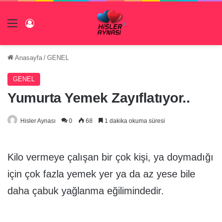
Menü
Giriş Yap
Anasayfa
/
GENEL
GENEL
Yumurta Yemek Zayıflatıyor..
Hisler Aynası
0
68
1 dakika okuma süresi
Kilo vermeye çalışan bir çok kişi, ya doymadığı
için çok fazla yemek yer ya da az yese bile
daha çabuk yağlanma eğilimindedir.