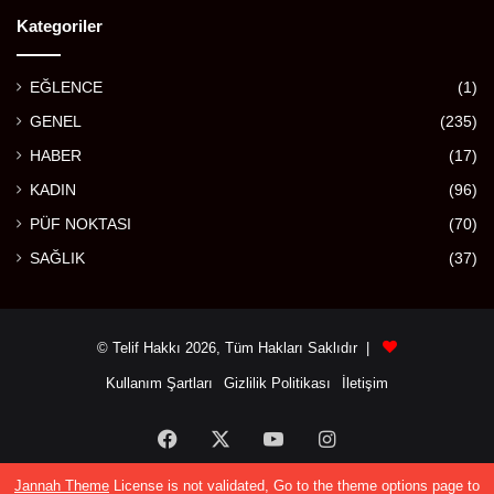
Kategoriler
EĞLENCE
(1)
GENEL
(235)
HABER
(17)
KADIN
(96)
PÜF NOKTASI
(70)
SAĞLIK
(37)
© Telif Hakkı 2026, Tüm Hakları Saklıdır |
Kullanım Şartları
Gizlilik Politikası
İletişim
Facebook
X
YouTube
Instagram
Jannah Theme
License is not validated, Go to the theme options page to