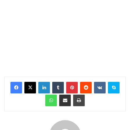
Facebook
X
LinkedIn
Tumblr
Pinterest
Reddit
VKontakte
Skype
WhatsApp
E-Posta ile paylaş
Yazdır