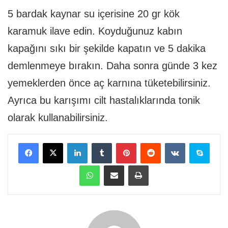
5 bardak kaynar su içerisine 20 gr kök
karamuk ilave edin. Koyduğunuz kabın
kapağını sıkı bir şekilde kapatın ve 5 dakika
demlenmeye bırakın. Daha sonra günde 3 kez
yemeklerden önce aç karnına tüketebilirsiniz.
Ayrıca bu karışımı cilt hastalıklarında tonik
olarak kullanabilirsiniz.
Facebook
X
LinkedIn
Tumblr
Pinterest
Reddit
VKontakte
Skype
WhatsApp
E-Posta ile paylaş
Yazdır