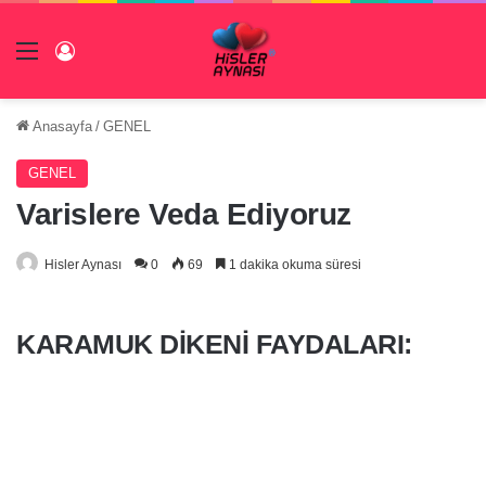
Menü
Giriş Yap
Anasayfa
/
GENEL
GENEL
Varislere Veda Ediyoruz
Hisler Aynası
0
69
1 dakika okuma süresi
KARAMUK DIKENI FAYDALARI: