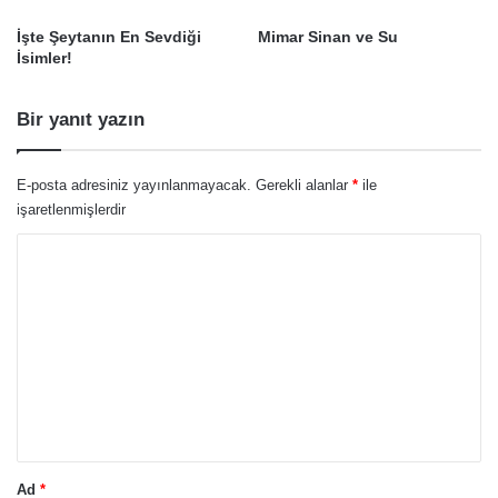
İşte Şeytanın En Sevdiği
Mimar Sinan ve Su
İsimler!
Bir yanıt yazın
E-posta adresiniz yayınlanmayacak.
Gerekli alanlar
*
ile
işaretlenmişlerdir
Y
o
r
u
m
*
Ad
*