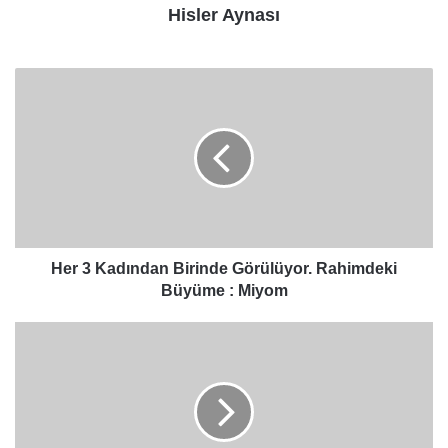
Hisler Aynası
Her
3
Kadından
Birinde
Görülüyor.
Rahimdeki
Büyüme
:
Miyom
Her 3 Kadından Birinde Görülüyor. Rahimdeki
Büyüme : Miyom
Evde
Lavanta
Sabunu
Nasıl
Yapılır?
Bu