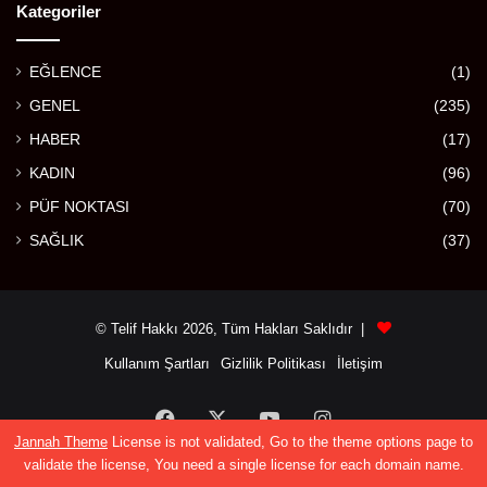
Kategoriler
EĞLENCE
(1)
GENEL
(235)
HABER
(17)
KADIN
(96)
PÜF NOKTASI
(70)
SAĞLIK
(37)
© Telif Hakkı 2026, Tüm Hakları Saklıdır |
Kullanım Şartları
Gizlilik Politikası
İletişim
Facebook
X
YouTube
Instagram
Jannah Theme
License is not validated, Go to the theme options page to
validate the license, You need a single license for each domain name.
Facebook
X
WhatsApp
Telegram
Viber