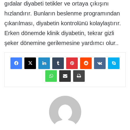
gıdalar diyabeti tetikler ve ortaya çıkışını
hızlandırır. Bunların beslenme programından
çıkarılması, diyabetin kontrolünü kolaylaştırır.
Erken dönemde klinik diyabetin, tekrar gizli
şeker dönemine gerilemesine yardımcı olur..
Facebook
X
LinkedIn
Tumblr
Pinterest
Reddit
VKontakte
Skype
WhatsApp
E-Posta ile paylaş
Yazdır