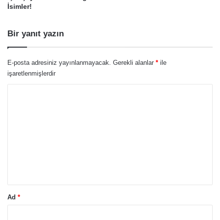
İsimler!
Bir yanıt yazın
E-posta adresiniz yayınlanmayacak.
Gerekli alanlar
*
ile
işaretlenmişlerdir
Y
o
r
u
m
*
Ad
*