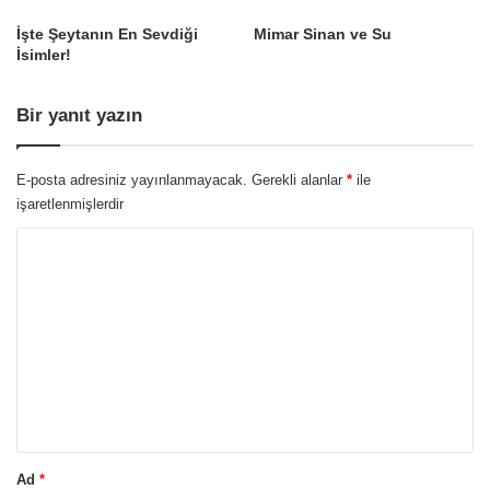
İşte Şeytanın En Sevdiği
Mimar Sinan ve Su
İsimler!
Bir yanıt yazın
E-posta adresiniz yayınlanmayacak.
Gerekli alanlar
*
ile
işaretlenmişlerdir
Y
o
r
u
m
*
Ad
*