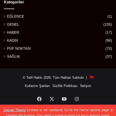
Kategoriler
EĞLENCE
(1)
GENEL
(235)
HABER
(17)
KADIN
(96)
PÜF NOKTASI
(70)
SAĞLIK
(37)
© Telif Hakkı 2026, Tüm Hakları Saklıdır |
Kullanım Şartları
Gizlilik Politikası
İletişim
Facebook
X
YouTube
Instagram
Jannah Theme
License is not validated, Go to the theme options page to
validate the license, You need a single license for each domain name.