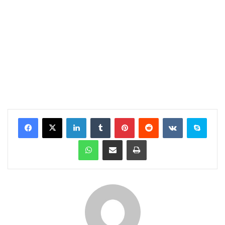
Facebook
X
LinkedIn
Tumblr
Pinterest
Reddit
VKontakte
Skype
WhatsApp
E-Posta ile paylaş
Yazdır