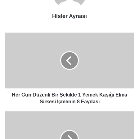
Hisler Aynası
Her
Gün
Düzenli
Bir
Şekilde
1
Yemek
Kaşığı
Elma
Sirkesi
Her Gün Düzenli Bir Şekilde 1 Yemek Kaşığı Elma
İçmenin
Sirkesi İçmenin 8 Faydası
8
Faydası
Aromalı
Yağ
Yakıcı,
Göbek