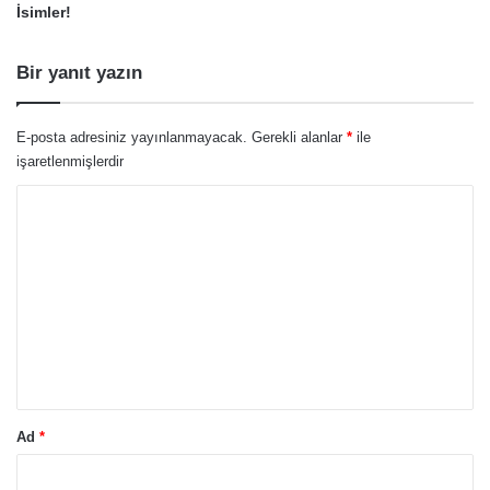
İsimler!
Bir yanıt yazın
E-posta adresiniz yayınlanmayacak.
Gerekli alanlar
*
ile
işaretlenmişlerdir
Y
o
r
u
m
*
Ad
*