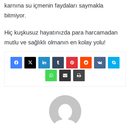
karnına su içmenin faydaları saymakla
bitmiyor.
Hiç kuşkusuz hayatınızda para harcamadan
mutlu ve sağlıklı olmanın en kolay yolu!
Facebook
X
LinkedIn
Tumblr
Pinterest
Reddit
VKontakte
Skype
WhatsApp
E-Posta ile paylaş
Yazdır