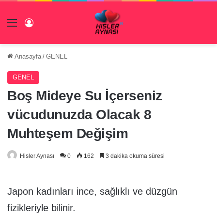
Menü
Giriş Yap
Anasayfa
/
GENEL
GENEL
Boş Mideye Su İçerseniz
vücudunuzda Olacak 8
Muhteşem Değişim
Hisler Aynası
0
162
3 dakika okuma süresi
Japon kadınları ince, sağlıklı ve düzgün
fizikleriyle bilinir.