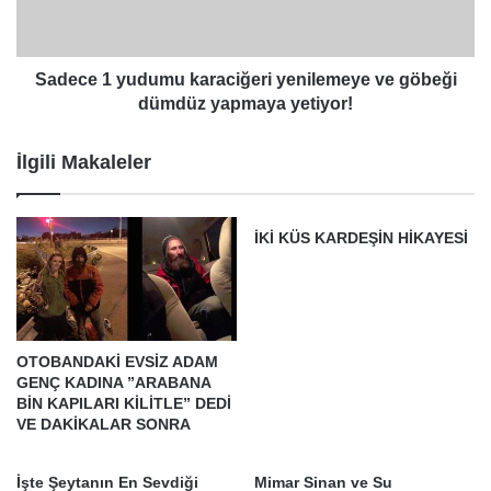
göbeği
dümdüz
yapmaya
yetiyor!
Sadece 1 yudumu karaciğeri yenilemeye ve göbeği
dümdüz yapmaya yetiyor!
İlgili Makaleler
İKİ KÜS KARDEŞİN HİKAYESİ
OTOBANDAKİ EVSİZ ADAM
GENÇ KADINA ”ARABANA
BİN KAPILARI KİLİTLE” DEDİ
VE DAKİKALAR SONRA
İşte Şeytanın En Sevdiği
Mimar Sinan ve Su