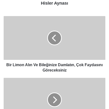
Hisler Aynası
Bir
Limon
Alın
Ve
Bileğinize
Damlatın,
Çok
Faydasını
Göreceksiniz
Bir Limon Alın Ve Bileğinize Damlatın, Çok Faydasını
Göreceksiniz
Sadece
1
yudumu
karaciğeri
yenilemeye
ve