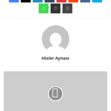
WhatsApp
E-Posta ile paylaş
Yazdır
Hisler Aynası
Bir
Ay
Uygulayın
Kandaki
iltihap
Düşecek,
Romatizma
Bitecek