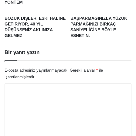
YÖNTEM
BOZUK DİŞLERİ ESKİ HALİNE
BAŞPARMAĞINIZLA YÜZÜK
GETİRİYOR, 40 YIL
PARMAĞINIZI BİRKAÇ
DÜŞÜNSENİZ AKLINIZA
SANİYELİĞİNE BÖYLE
GELMEZ
ESNETİN.
Bir yanıt yazın
E-posta adresiniz yayınlanmayacak.
Gerekli alanlar
*
ile
işaretlenmişlerdir
Y
o
r
u
m
*