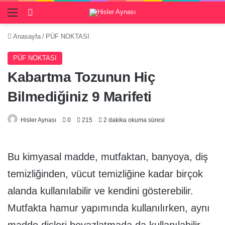
Menü
Giriş Yap
Anasayfa
/
PÜF NOKTASI
PÜF NOKTASI
Kabartma Tozunun Hiç
Bilmediğiniz 9 Marifeti
Hisler Aynası
0
215
2 dakika okuma süresi
Bu kimyasal madde, mutfaktan, banyoya, diş
temizliğinden, vücut temizliğine kadar birçok
alanda kullanılabilir ve kendini gösterebilir.
Mutfakta hamur yapımında kullanılırken, aynı