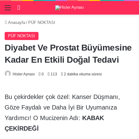
Menü
Giriş Yap
Anasayfa
/
PÜF NOKTASI
PÜF NOKTASI
Diyabet Ve Prostat Büyümesine
Kadar En Etkili Doğal Tedavi
Hisler Aynası
0
113
2 dakika okuma süresi
Bu çekirdekler çok özel: Kanser Düşmanı,
Göze Faydalı ve Daha İyi Bir Uyumanıza
Yardımcı! O Mucizenin Adı:
KABAK
ÇEKİRDEĞİ