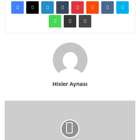
Facebook
X
LinkedIn
Tumblr
Pinterest
Reddit
VKontakte
Skype
WhatsApp
E-Posta ile paylaş
Yazdır
Hisler Aynası
Çocuğunuzun
Gözüne
Çay
Poşeti
Koyup
Bekletirseniz..