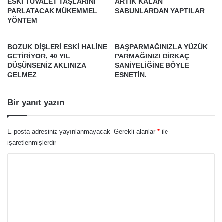
ESKİ TUVALET TAŞLARINI
ARTIK KALAN
PARLATACAK MÜKEMMEL
SABUNLARDAN YAPTILAR
YÖNTEM
BOZUK DİŞLERİ ESKİ HALİNE
BAŞPARMAĞINIZLA YÜZÜK
GETİRİYOR, 40 YIL
PARMAĞINIZI BİRKAÇ
DÜŞÜNSENİZ AKLINIZA
SANİYELİĞİNE BÖYLE
GELMEZ
ESNETİN.
Bir yanıt yazın
E-posta adresiniz yayınlanmayacak.
Gerekli alanlar
*
ile
işaretlenmişlerdir
Y
o
r
u
m