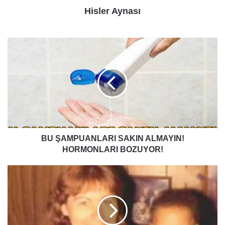
Hisler Aynası
BU
ŞAMPUANLARI
SAKIN
ALMAYIN!
HORMONLARI
BOZUYOR!
BU ŞAMPUANLARI SAKIN ALMAYIN!
HORMONLARI BOZUYOR!
KİMSENİN
İSTEMEDİĞİ
BİR
ERKEK
ÇOCUĞU
EVLAT