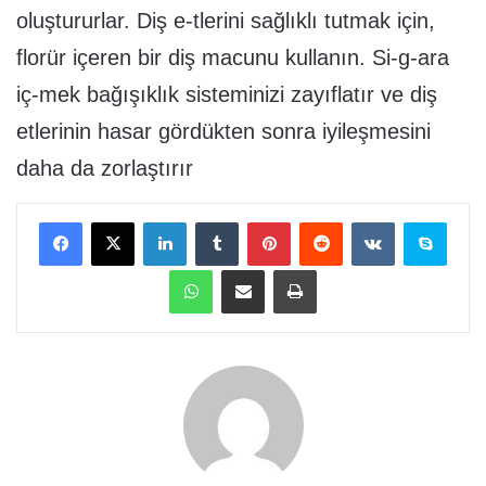
oluştururlar. Diş e-tlerini sağlıklı tutmak için,
florür içeren bir diş macunu kullanın. Si-g-ara
iç-mek bağışıklık sisteminizi zayıflatır ve diş
etlerinin hasar gördükten sonra iyileşmesini
daha da zorlaştırır
Facebook
X
LinkedIn
Tumblr
Pinterest
Reddit
VKontakte
Skype
WhatsApp
E-Posta ile paylaş
Yazdır