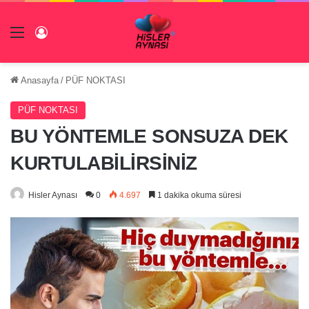
Menü
Giriş Yap
Anasayfa
/
PÜF NOKTASI
PÜF NOKTASI
BU YÖNTEMLE SONSUZA DEK
KURTULABİLİRSİNİZ
Hisler Aynası
0
4.697
1 dakika okuma süresi