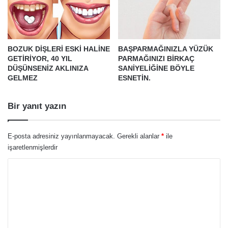
BOZUK DİŞLERİ ESKİ HALİNE
BAŞPARMAĞINIZLA YÜZÜK
GETİRİYOR, 40 YIL
PARMAĞINIZI BİRKAÇ
DÜŞÜNSENİZ AKLINIZA
SANİYELİĞİNE BÖYLE
GELMEZ
ESNETİN.
Bir yanıt yazın
E-posta adresiniz yayınlanmayacak.
Gerekli alanlar
*
ile
işaretlenmişlerdir
Y
o
r
u
m