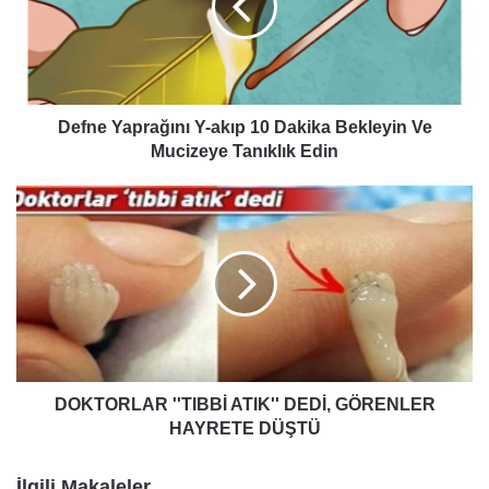
10
Dakika
Bekleyin
Ve
Mucizeye
Tanıklık
Defne Yaprağını Y-akıp 10 Dakika Bekleyin Ve
Edin
Mucizeye Tanıklık Edin
DOKTORLAR
''TIBBİ
ATIK''
DEDİ,
GÖRENLER
HAYRETE
DÜŞTÜ
DOKTORLAR ''TIBBİ ATIK'' DEDİ, GÖRENLER
HAYRETE DÜŞTÜ
İlgili Makaleler