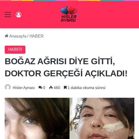
Menü
Giriş Yap
Anasayfa
/
HABER
HABER
BOĞAZ AĞRISI DİYE GİTTİ,
DOKTOR GERÇEĞİ AÇIKLADI!
Hisler Aynası
0
460
1 dakika okuma süresi