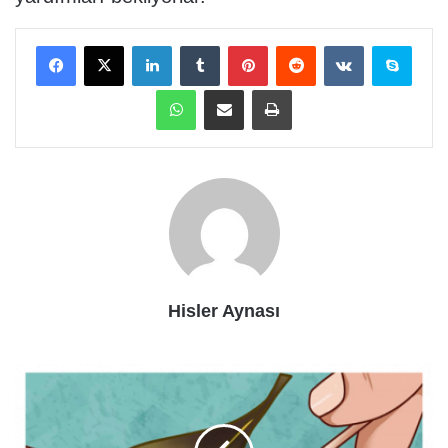
Facebook
X
LinkedIn
Tumblr
Pinterest
Reddit
VKontakte
Skype
WhatsApp
E-Posta ile paylaş
Yazdır
Hisler Aynası
Defne
Yaprağını
Y-
akıp