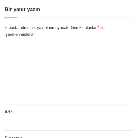
Bir yanıt yazın
E-posta adresiniz yayınlanmayacak.
Gerekli alanlar
*
ile
işaretlenmişlerdir
Y
o
r
u
m
*
Ad
*